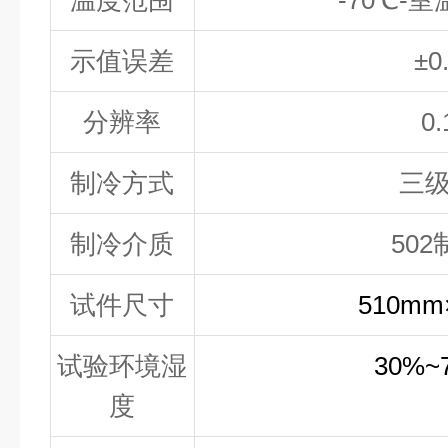
温度范围
-70
℃-室
示值误差
±0
分辨率
0.
制冷方式
三
制冷介质
502
试件尺寸
510mm
试验环境湿
30%~
度